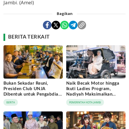
Jambi. (Amel)
Bagikan
BERITA TERKAIT
Bukan Sekadar Reuni,
Naik Becak Motor hingga
Presiden Club UNJA
Ikuti Ladies Program,
Dibentuk untuk Pengabdian
Nadiyah Maksimalkan
Lintas Generasi
Momentum Rakernas
BERITA
PEMERINTAH KOTA JAMBI
APEKSI di Medan