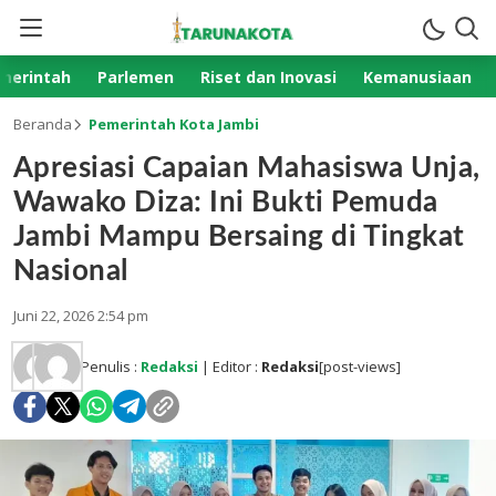
merintah
Parlemen
Riset dan Inovasi
Kemanusiaan
Beranda
Pemerintah Kota Jambi
Apresiasi Capaian Mahasiswa Unja,
Wawako Diza: Ini Bukti Pemuda
Jambi Mampu Bersaing di Tingkat
Nasional
Juni 22, 2026 2:54 pm
Penulis :
Redaksi
| Editor :
Redaksi
[post-views]