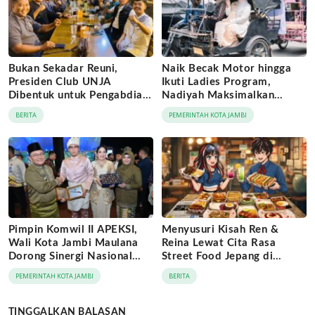
Bukan Sekadar Reuni,
Naik Becak Motor hingga
Presiden Club UNJA
Ikuti Ladies Program,
Dibentuk untuk Pengabdian
Nadiyah Maksimalkan
Lintas Generasi
Momentum Rakernas
BERITA
PEMERINTAH KOTA JAMBI
APEKSI di Medan
Pimpin Komwil II APEKSI,
Menyusuri Kisah Ren &
Wali Kota Jambi Maulana
Reina Lewat Cita Rasa
Dorong Sinergi Nasional
Street Food Jepang di
Antar-Kota
Jaringan Archipelago Hotels
PEMERINTAH KOTA JAMBI
BERITA
TINGGALKAN BALASAN