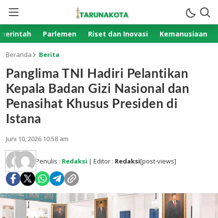
merintah
Parlemen
Riset dan Inovasi
Kemanusiaan
Beranda
Berita
Panglima TNI Hadiri Pelantikan
Kepala Badan Gizi Nasional dan
Penasihat Khusus Presiden di
Istana
Juni 10, 2026 10:58 am
Penulis :
Redaksi
| Editor :
Redaksi
[post-views]