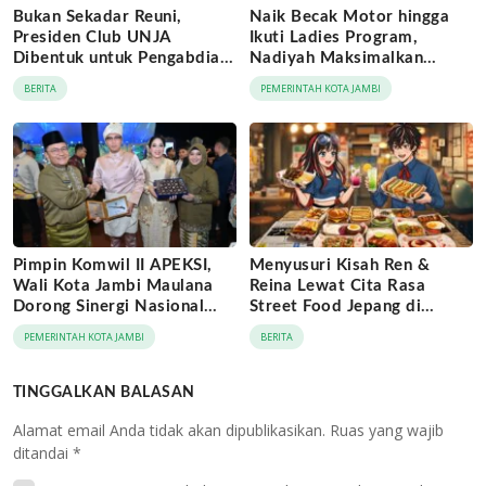
Bukan Sekadar Reuni,
Naik Becak Motor hingga
Presiden Club UNJA
Ikuti Ladies Program,
Dibentuk untuk Pengabdian
Nadiyah Maksimalkan
Lintas Generasi
Momentum Rakernas
BERITA
PEMERINTAH KOTA JAMBI
APEKSI di Medan
Pimpin Komwil II APEKSI,
Menyusuri Kisah Ren &
Wali Kota Jambi Maulana
Reina Lewat Cita Rasa
Dorong Sinergi Nasional
Street Food Jepang di
Antar-Kota
Jaringan Archipelago Hotels
PEMERINTAH KOTA JAMBI
BERITA
TINGGALKAN BALASAN
Alamat email Anda tidak akan dipublikasikan.
Ruas yang wajib
ditandai
*