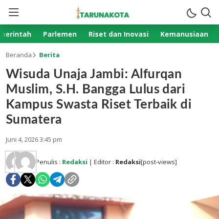
merintah
Parlemen
Riset dan Inovasi
Kemanusiaan
Beranda
Berita
Wisuda Unaja Jambi: Alfurqan
Muslim, S.H. Bangga Lulus dari
Kampus Swasta Riset Terbaik di
Sumatera
Juni 4, 2026 3:45 pm
Penulis :
Redaksi
| Editor :
Redaksi
[post-views]