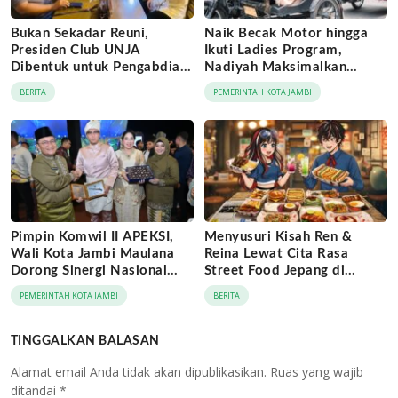
Bukan Sekadar Reuni,
Naik Becak Motor hingga
Presiden Club UNJA
Ikuti Ladies Program,
Dibentuk untuk Pengabdian
Nadiyah Maksimalkan
Lintas Generasi
Momentum Rakernas
BERITA
PEMERINTAH KOTA JAMBI
APEKSI di Medan
Pimpin Komwil II APEKSI,
Menyusuri Kisah Ren &
Wali Kota Jambi Maulana
Reina Lewat Cita Rasa
Dorong Sinergi Nasional
Street Food Jepang di
Antar-Kota
Jaringan Archipelago Hotels
PEMERINTAH KOTA JAMBI
BERITA
TINGGALKAN BALASAN
Alamat email Anda tidak akan dipublikasikan.
Ruas yang wajib
ditandai
*