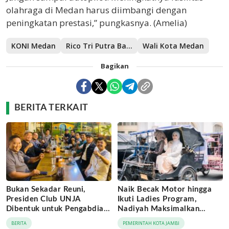
olahraga di Medan harus diimbangi dengan
peningkatan prestasi,” pungkasnya. (Amelia)
KONI Medan
Rico Tri Putra Bayu Waas
Wali Kota Medan
Bagikan
BERITA TERKAIT
Bukan Sekadar Reuni,
Naik Becak Motor hingga
Presiden Club UNJA
Ikuti Ladies Program,
Dibentuk untuk Pengabdian
Nadiyah Maksimalkan
Lintas Generasi
Momentum Rakernas
BERITA
PEMERINTAH KOTA JAMBI
APEKSI di Medan