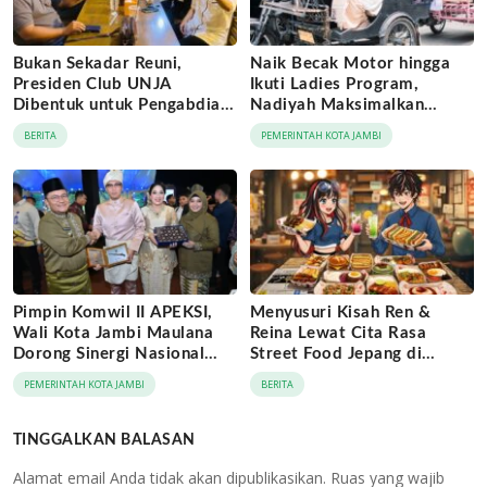
Bukan Sekadar Reuni,
Naik Becak Motor hingga
Presiden Club UNJA
Ikuti Ladies Program,
Dibentuk untuk Pengabdian
Nadiyah Maksimalkan
Lintas Generasi
Momentum Rakernas
BERITA
PEMERINTAH KOTA JAMBI
APEKSI di Medan
Pimpin Komwil II APEKSI,
Menyusuri Kisah Ren &
Wali Kota Jambi Maulana
Reina Lewat Cita Rasa
Dorong Sinergi Nasional
Street Food Jepang di
Antar-Kota
Jaringan Archipelago Hotels
PEMERINTAH KOTA JAMBI
BERITA
TINGGALKAN BALASAN
Alamat email Anda tidak akan dipublikasikan.
Ruas yang wajib