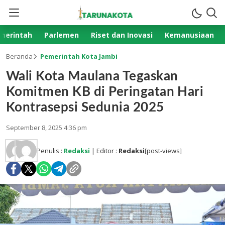
merintah
Parlemen
Riset dan Inovasi
Kemanusiaan
Beranda
Pemerintah Kota Jambi
Wali Kota Maulana Tegaskan
Komitmen KB di Peringatan Hari
Kontrasepsi Sedunia 2025
September 8, 2025 4:36 pm
Penulis :
Redaksi
| Editor :
Redaksi
[post-views]