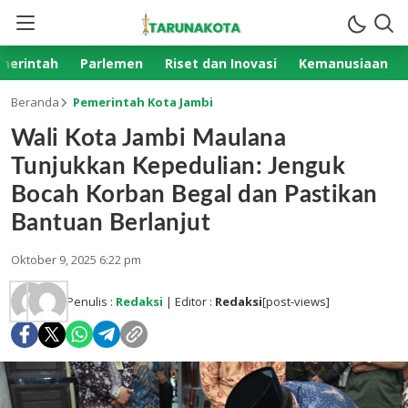
merintah
Parlemen
Riset dan Inovasi
Kemanusiaan
Beranda
Pemerintah Kota Jambi
Wali Kota Jambi Maulana
Tunjukkan Kepedulian: Jenguk
Bocah Korban Begal dan Pastikan
Bantuan Berlanjut
Oktober 9, 2025 6:22 pm
Penulis :
Redaksi
| Editor :
Redaksi
[post-views]