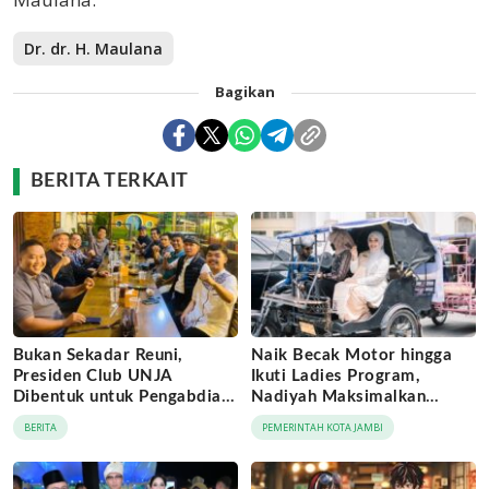
Dr. dr. H. Maulana
Bagikan
BERITA TERKAIT
Bukan Sekadar Reuni,
Naik Becak Motor hingga
Presiden Club UNJA
Ikuti Ladies Program,
Dibentuk untuk Pengabdian
Nadiyah Maksimalkan
Lintas Generasi
Momentum Rakernas
BERITA
PEMERINTAH KOTA JAMBI
APEKSI di Medan