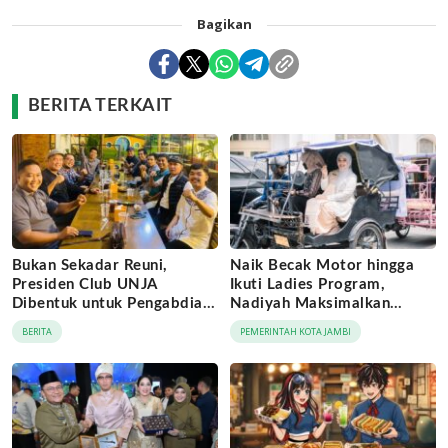
Bagikan
BERITA TERKAIT
Bukan Sekadar Reuni,
Naik Becak Motor hingga
Presiden Club UNJA
Ikuti Ladies Program,
Dibentuk untuk Pengabdian
Nadiyah Maksimalkan
Lintas Generasi
Momentum Rakernas
BERITA
PEMERINTAH KOTA JAMBI
APEKSI di Medan