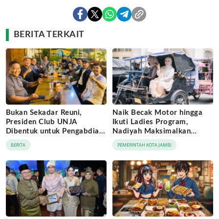
BERITA TERKAIT
Bukan Sekadar Reuni,
Naik Becak Motor hingga
Presiden Club UNJA
Ikuti Ladies Program,
Dibentuk untuk Pengabdian
Nadiyah Maksimalkan
Lintas Generasi
Momentum Rakernas
BERITA
PEMERINTAH KOTA JAMBI
APEKSI di Medan