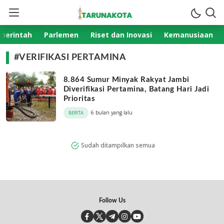
TarunaKota.com
Aktual Terpercaya
merintah
Parlemen
Riset dan Inovasi
Kemanusiaan
#VERIFIKASI PERTAMINA
8.864 Sumur Minyak Rakyat Jambi
Diverifikasi Pertamina, Batang Hari Jadi
Prioritas
6 bulan yang lalu
BERITA
Sudah ditampilkan semua
Follow Us