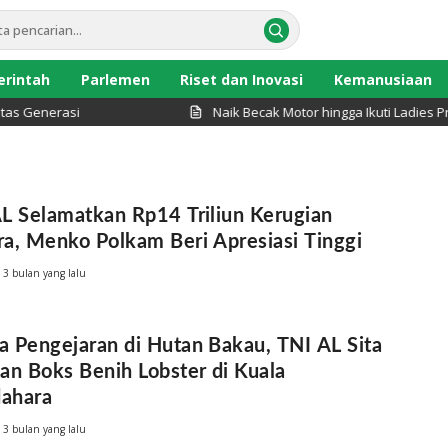
rintah
Parlemen
Riset dan Inovasi
Kemanusiaan
s Generasi
Naik Becak Motor hingga Ikuti Ladies P
L Selamatkan Rp14 Triliun Kerugian
a, Menko Polkam Beri Apresiasi Tinggi
3 bulan yang lalu
 Pengejaran di Hutan Bakau, TNI AL Sita
an Boks Benih Lobster di Kuala
ahara
3 bulan yang lalu