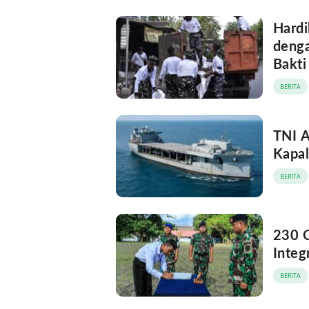
Hardi
denga
Bakti
BERITA
TNI A
Kapal
BERITA
230 C
Integ
BERITA