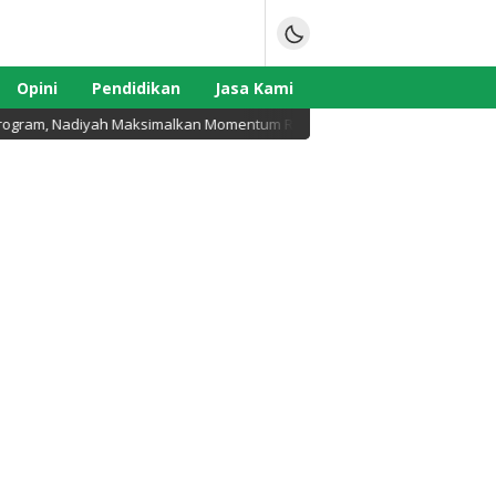
Opini
Pendidikan
Jasa Kami
rogram, Nadiyah Maksimalkan Momentum Rakernas APEKSI di Medan