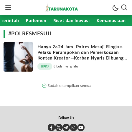
TarunaKota.com
Aktual Terpercaya
merintah
Parlemen
Riset dan Inovasi
Kemanusiaan
#POLRESMESUJI
Hanya 2×24 Jam, Polres Mesuji Ringkus
Pelaku Perampokan dan Pemerkosaan
Konten Kreator—Korban Nyaris Dibuang
Hidup-hidup
6 bulan yang lalu
BERITA
Sudah ditampilkan semua
Follow Us