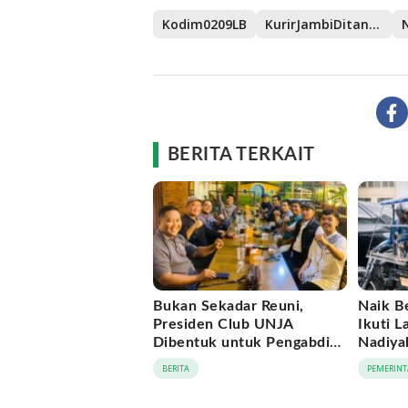
Kodim0209LB
KurirJambiDitangkap
BERITA TERKAIT
Bukan Sekadar Reuni,
Naik B
Presiden Club UNJA
Ikuti L
Dibentuk untuk Pengabdian
Nadiya
Lintas Generasi
Momen
BERITA
PEMERINT
APEKSI