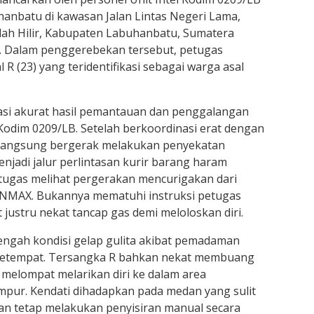
anbatu di kawasan Jalan Lintas Negeri Lama,
lah Hilir, Kabupaten Labuhanbatu, Sumatera
m. Dalam penggerebekan tersebut, petugas
R (23) yang teridentifikasi sebagai warga asal
masi akurat hasil pemantauan dan penggalangan
l Kodim 0209/LB. Setelah berkoordinasi erat dengan
 langsung bergerak melakukan penyekatan
enjadi jalur perlintasan kurir barang haram
petugas melihat pergerakan mencurigakan dari
NMAX. Bukannya mematuhi instruksi petugas
justru nekat tancap gas demi meloloskan diri.
 tengah kondisi gelap gulita akibat pemadaman
h setempat. Tersangka R bahkan nekat membuang
 melompat melarikan diri ke dalam area
mpur. Kendati dihadapkan pada medan yang sulit
n tetap melakukan penyisiran manual secara