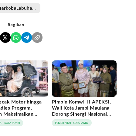
NarkobaLabuhanbatu
Bagikan
ecak Motor hingga
Pimpin Komwil II APEKSI,
adies Program,
Wali Kota Jambi Maulana
h Maksimalkan
Dorong Sinergi Nasional
tum Rakernas
Antar-Kota
AH KOTA JAMBI
PEMERINTAH KOTA JAMBI
 di Medan