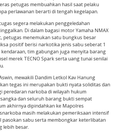
a keras petugas membuahkan hasil saat pelaku
pa perlawanan berarti di tengah kegelapan.
tugas segera melakukan penggeledahan
tinggalkan. Di dalam bagasi motor Yamaha NMAX
ut, petugas menemukan satu bungkus besar
ksa positif berisi narkotika jenis sabu seberat 1
a kendaraan, tim gabungan juga menyita barang
nsel merek TECNO Spark serta uang tunai senilai
u.
f Aswin, mewakili Dandim Letkol Kav Hanung
an tegas ini merupakan bukti nyata soliditas dan
gi peredaran narkoba di wilayah hukum
sangka dan seluruh barang bukti sempat
elum akhirnya dipindahkan ke Mapolres
resnarkoba masih melakukan pemeriksaan intensif
l pasokan sabu serta membongkar keterlibatan
 lebih besar.