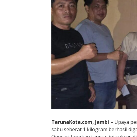
TarunaKota.com, Jambi
– Upaya pe
sabu seberat 1 kilogram berhasil dig
Operasi tangkap tangan ini sukses di