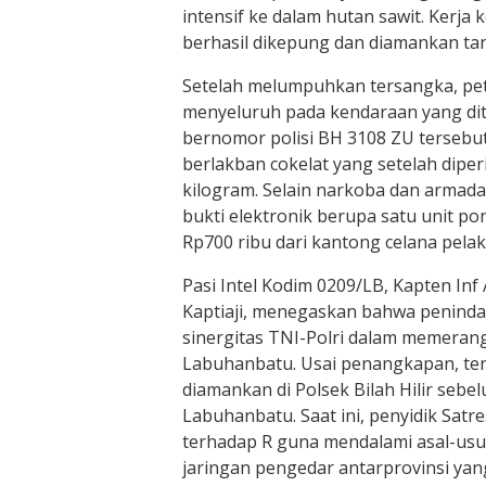
intensif ke dalam hutan sawit. Kerj
berhasil dikepung dan diamankan tan
Setelah melumpuhkan tersangka, pe
menyeluruh pada kendaraan yang di
bernomor polisi BH 3108 ZU terseb
berlakban cokelat yang setelah diperi
kilogram. Selain narkoba dan armad
bukti elektronik berupa satu unit po
Rp700 ribu dari kantong celana pelak
Pasi Intel Kodim 0209/LB, Kapten In
Kaptiaji, menegaskan bahwa penindak
sinergitas TNI-Polri dalam memeran
Labuhanbatu. Usai penangkapan, ter
diamankan di Polsek Bilah Hilir seb
Labuhanbatu. Saat ini, penyidik Sat
terhadap R guna mendalami asal-usu
jaringan pengedar antarprovinsi yang