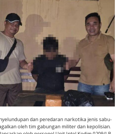
nyelundupan dan peredaran narkotika jenis sabu-
agalkan oleh tim gabungan militer dan kepolisian.
lancarkan oleh personel Unit Intel Kodim 0209/LB