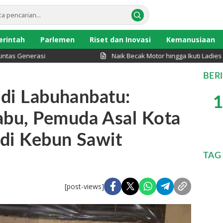
rintah
Parlemen
Riset dan Inovasi
Kemanusiaan
enerasi
Naik Becak Motor hingga Ikuti Ladies Pro
BER
 di Labuhanbatu:
1
bu, Pemuda Asal Kota
 di Kebun Sawit
TAG
[post-views]