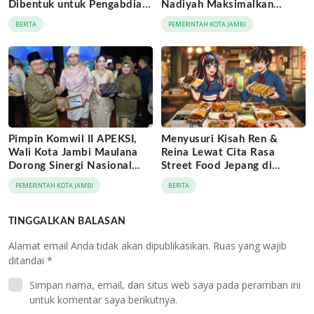
Dibentuk untuk Pengabdian
Nadiyah Maksimalkan
Lintas Generasi
Momentum Rakernas
BERITA
PEMERINTAH KOTA JAMBI
APEKSI di Medan
Pimpin Komwil II APEKSI,
Menyusuri Kisah Ren &
Wali Kota Jambi Maulana
Reina Lewat Cita Rasa
Dorong Sinergi Nasional
Street Food Jepang di
Antar-Kota
Jaringan Archipelago Hotels
PEMERINTAH KOTA JAMBI
BERITA
TINGGALKAN BALASAN
Alamat email Anda tidak akan dipublikasikan.
Ruas yang wajib
ditandai
*
Simpan nama, email, dan situs web saya pada peramban ini
untuk komentar saya berikutnya.