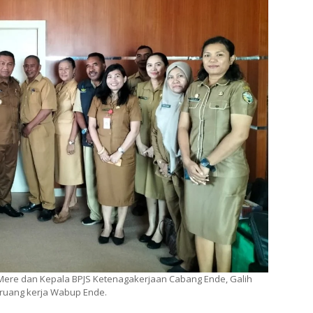
u Mere dan Kepala BPJS Ketenagakerjaan Cabang Ende, Galih
i ruang kerja Wabup Ende.