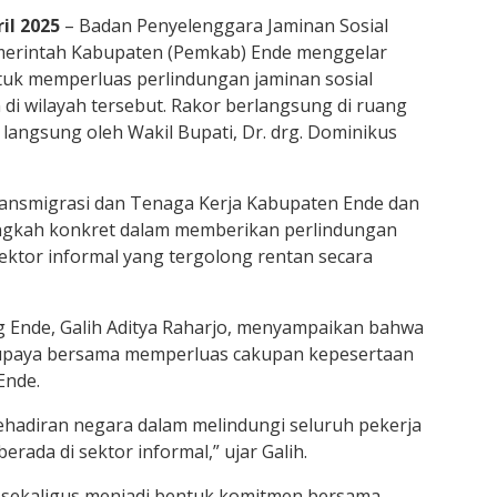
il 2025
– Badan Penyelenggara Jaminan Sosial
merintah Kabupaten (Pemkab) Ende menggelar
untuk memperluas perlindungan jaminan sosial
 di wilayah tersebut. Rakor berlangsung di ruang
 langsung oleh Wakil Bupati, Dr. drg. Dominikus
ansmigrasi dan Tenaga Kerja Kabupaten Ende dan
ngkah konkret dalam memberikan perlindungan
sektor informal yang tergolong rentan secara
 Ende, Galih Aditya Raharjo, menyampaikan bahwa
i upaya bersama memperluas cakupan kepesertaan
Ende.
ehadiran negara dalam melindungi seluruh pekerja
rada di sektor informal,” ujar Galih.
 sekaligus menjadi bentuk komitmen bersama