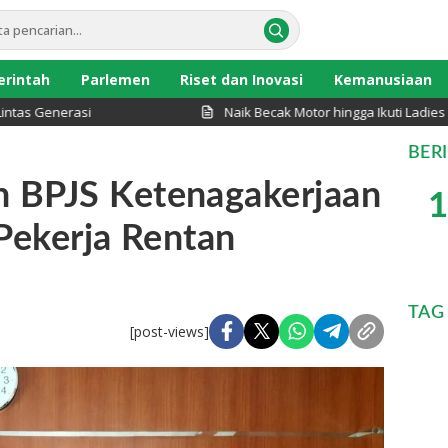
rintah
Parlemen
Riset dan Inovasi
Kemanusiaan
Generasi
Naik Becak Motor hingga Ikuti Ladies Pro
BER
 BPJS Ketenagakerjaan
1
 Pekerja Rentan
TAG
[post-views]