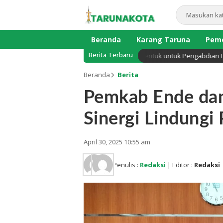
Beranda
Karang Taruna
Peme
Berita Terbaru
 Sekadar Reuni, Presiden Club UNJA Dibentuk untuk Pengabdian Lintas 
Beranda
Berita
Pemkab Ende dan
Sinergi Lindungi
April 30, 2025 10:55 am
Penulis :
Redaksi
| Editor :
Redaksi