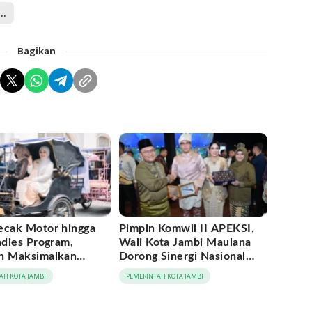
 Aditya Raharjo
Bagikan
ecak Motor hingga
Pimpin Komwil II APEKSI,
adies Program,
Wali Kota Jambi Maulana
h Maksimalkan
Dorong Sinergi Nasional
tum Rakernas
Antar-Kota
AH KOTA JAMBI
PEMERINTAH KOTA JAMBI
 di Medan