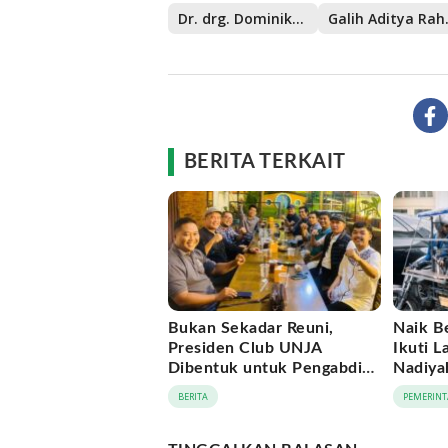
Dr. drg. Dominikus Minggu Mere
Galih
BERITA TERKAIT
Bukan Sekadar Reuni,
Naik B
Presiden Club UNJA
Ikuti L
Dibentuk untuk Pengabdian
Nadiya
Lintas Generasi
Momen
BERITA
PEMERINT
APEKSI