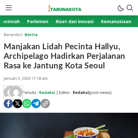
merintah
Parlemen
Riset dan Inovasi
Kemanusiaan
Beranda
Berita
Manjakan Lidah Pecinta Hallyu,
Archipelago Hadirkan Perjalanan
Rasa ke Jantung Kota Seoul
Januari 5, 2026 11:18 am
Penulis :
Redaksi
| Editor :
Redaksi
[post-views]