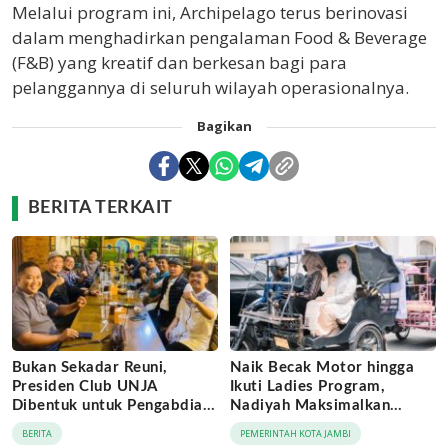
Melalui program ini, Archipelago terus berinovasi
dalam menghadirkan pengalaman Food & Beverage
(F&B) yang kreatif dan berkesan bagi para
pelanggannya di seluruh wilayah operasionalnya.
Bagikan
BERITA TERKAIT
Bukan Sekadar Reuni,
Naik Becak Motor hingga
Presiden Club UNJA
Ikuti Ladies Program,
Dibentuk untuk Pengabdian
Nadiyah Maksimalkan
Lintas Generasi
Momentum Rakernas
BERITA
PEMERINTAH KOTA JAMBI
APEKSI di Medan