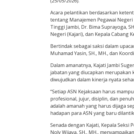
(25/05/2026).
​Acara pelantikan berdasarkan kete
tentang Manajemen Pegawai Negeri Sip
Tinggi Jambi, Dr. Bima Suprayoga, SH
Negeri (Kajari), dan Kepala Cabang Ke
​Bertindak sebagai saksi dalam upaca
Muhamad Yasin, SH., MH., dan Koordi
​Dalam amanatnya, Kajati Jambi Sug
jabatan yang diucapkan merupakan 
diwujudkan dalam kinerja nyata seha
​“Setiap ASN Kejaksaan harus mampu
profesional, jujur, disiplin, dan pe
adalah amanah yang harus dijaga sep
hadapan para ASN yang baru dilantik
​Senada dengan Kajati, Kepala Seksi
Noly Wijaya, SH., MH., menyampaik