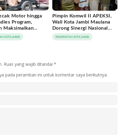
ecak Motor hingga
Pimpin Komwil II APEKSI,
adies Program,
Wali Kota Jambi Maulana
h Maksimalkan
Dorong Sinergi Nasional
tum Rakernas
Antar-Kota
AH KOTA JAMBI
PEMERINTAH KOTA JAMBI
 di Medan
n.
Ruas yang wajib ditandai
*
ya pada peramban ini untuk komentar saya berikutnya.