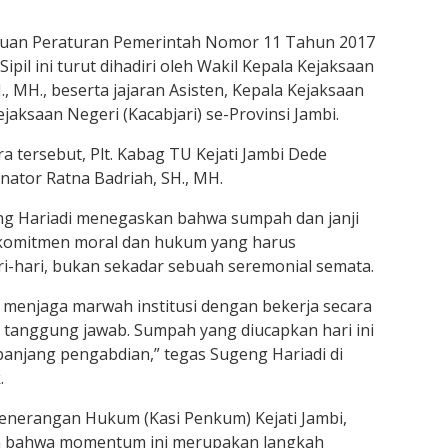
ntuan Peraturan Pemerintah Nomor 11 Tahun 2017
il ini turut dihadiri oleh Wakil Kepala Kejaksaan
., MH., beserta jajaran Asisten, Kepala Kejaksaan
jaksaan Negeri (Kacabjari) se-Provinsi Jambi.
ra tersebut, Plt. Kabag TU Kejati Jambi Dede
nator Ratna Badriah, SH., MH.
eng Hariadi menegaskan bahwa sumpah dan janji
komitmen moral dan hukum yang harus
ri-hari, bukan sekadar sebuah seremonial semata.
 menjaga marwah institusi dengan bekerja secara
nuh tanggung jawab. Sumpah yang diucapkan hari ini
anjang pengabdian,” tegas Sugeng Hariadi di
.
 Penerangan Hukum (Kasi Penkum) Kejati Jambi,
an bahwa momentum ini merupakan langkah