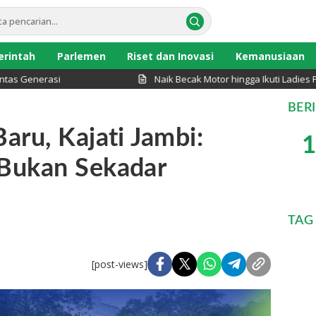
rintah
Parlemen
Riset dan Inovasi
Kemanusiaan
enerasi
Naik Becak Motor hingga Ikuti Ladies Pro
BER
aru, Kajati Jambi:
1
Bukan Sekadar
TAG
[post-views]