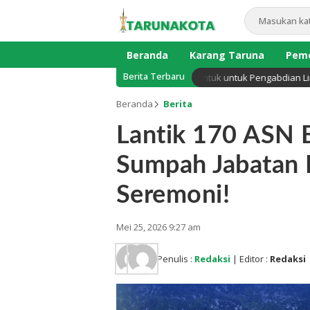
Beranda
Karang Taruna
Peme
Berita Terbaru
 Sekadar Reuni, Presiden Club UNJA Dibentuk untuk Pengabdian Lintas G
Beranda
Berita
Lantik 170 ASN B
Sumpah Jabatan 
Seremoni!
Mei 25, 2026 9:27 am
Penulis :
Redaksi
| Editor :
Redaksi