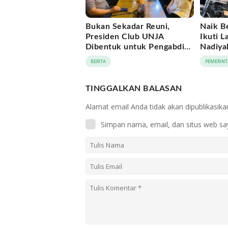
Bukan Sekadar Reuni,
Naik B
Presiden Club UNJA
Ikuti L
Dibentuk untuk Pengabdian
Nadiya
Lintas Generasi
Momen
BERITA
PEMERINT
APEKSI
TINGGALKAN BALASAN
Alamat email Anda tidak akan dipublikasika
Simpan nama, email, dan situs web sa