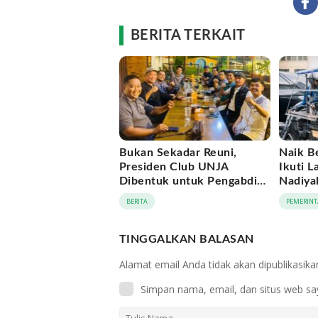
BERITA TERKAIT
Bukan Sekadar Reuni,
Naik B
Presiden Club UNJA
Ikuti L
Dibentuk untuk Pengabdian
Nadiya
Lintas Generasi
Momen
BERITA
PEMERINT
APEKSI
TINGGALKAN BALASAN
Alamat email Anda tidak akan dipublikasika
Simpan nama, email, dan situs web sa