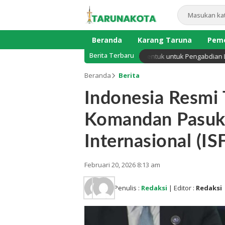
Beranda
Karang Taruna
Peme
Berita Terbaru
n Sekadar Reuni, Presiden Club UNJA Dibentuk untuk Pengabdian Lintas 
Beranda
Berita
Indonesia Resmi 
Komandan Pasuka
Internasional (IS
Februari 20, 2026 8:13 am
Penulis :
Redaksi
| Editor :
Redaksi