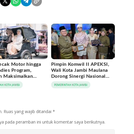
ecak Motor hingga
Pimpin Komwil II APEKSI,
adies Program,
Wali Kota Jambi Maulana
h Maksimalkan
Dorong Sinergi Nasional
tum Rakernas
Antar-Kota
AH KOTA JAMBI
PEMERINTAH KOTA JAMBI
 di Medan
n.
Ruas yang wajib ditandai
*
ya pada peramban ini untuk komentar saya berikutnya.