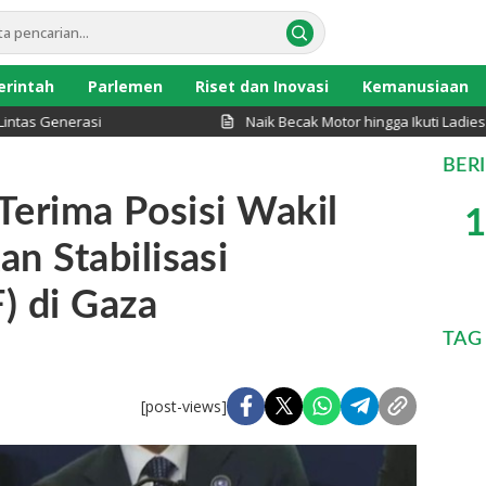
rintah
Parlemen
Riset dan Inovasi
Kemanusiaan
Generasi
Naik Becak Motor hingga Ikuti Ladies Pro
BER
Terima Posisi Wakil
1
n Stabilisasi
F) di Gaza
TAG
[post-views]