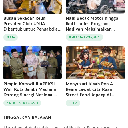
Bukan Sekadar Reuni,
Naik Becak Motor hingga
Presiden Club UNJA
Ikuti Ladies Program,
Dibentuk untuk Pengabdian
Nadiyah Maksimalkan
Lintas Generasi
Momentum Rakernas
BERITA
PEMERINTAH KOTA JAMBI
APEKSI di Medan
Pimpin Komwil II APEKSI,
Menyusuri Kisah Ren &
Wali Kota Jambi Maulana
Reina Lewat Cita Rasa
Dorong Sinergi Nasional
Street Food Jepang di
Antar-Kota
Jaringan Archipelago Hotels
PEMERINTAH KOTA JAMBI
BERITA
TINGGALKAN BALASAN
Alamat email Anda tidak akan dipublikasikan.
Ruas yang wajib