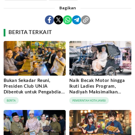
Bagikan
BERITA TERKAIT
Bukan Sekadar Reuni,
Naik Becak Motor hingga
Presiden Club UNJA
Ikuti Ladies Program,
Dibentuk untuk Pengabdian
Nadiyah Maksimalkan
Lintas Generasi
Momentum Rakernas
BERITA
PEMERINTAH KOTA JAMBI
APEKSI di Medan