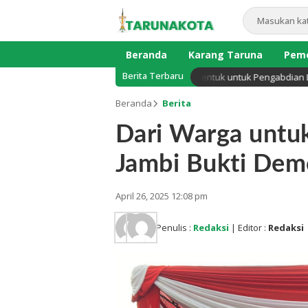
Beranda
Karang Taruna
Peme
Berita Terbaru
 Sekadar Reuni, Presiden Club UNJA Dibentuk untuk Pengabdian Lintas G
Beranda
Berita
Dari Warga untuk
Jambi Bukti Demo
April 26, 2025 12:08 pm
Penulis :
Redaksi
| Editor :
Redaksi