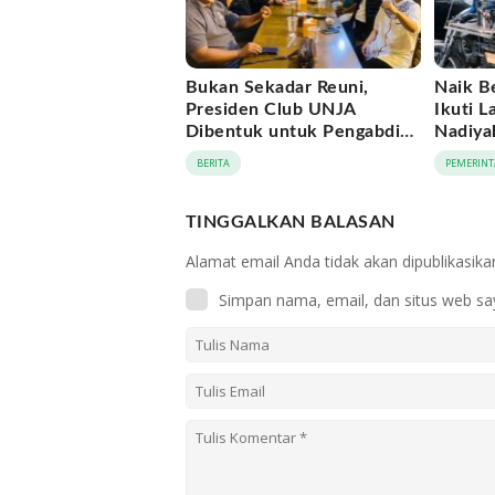
Bukan Sekadar Reuni,
Naik B
Presiden Club UNJA
Ikuti L
Dibentuk untuk Pengabdian
Nadiya
Lintas Generasi
Momen
BERITA
PEMERINT
APEKSI
TINGGALKAN BALASAN
Alamat email Anda tidak akan dipublikasika
Simpan nama, email, dan situs web sa