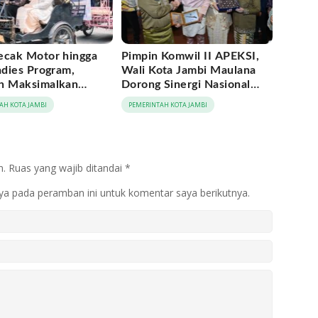
ecak Motor hingga
Pimpin Komwil II APEKSI,
adies Program,
Wali Kota Jambi Maulana
h Maksimalkan
Dorong Sinergi Nasional
tum Rakernas
Antar-Kota
AH KOTA JAMBI
PEMERINTAH KOTA JAMBI
 di Medan
n.
Ruas yang wajib ditandai
*
ya pada peramban ini untuk komentar saya berikutnya.