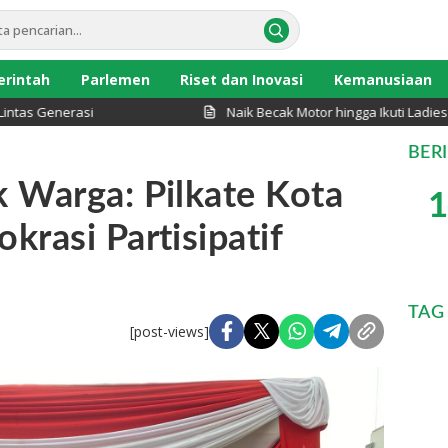
rintah
Parlemen
Riset dan Inovasi
Kemanusiaan
enerasi
Naik Becak Motor hingga Ikuti Ladies Pro
BER
 Warga: Pilkate Kota
1
krasi Partisipatif
TAG
[post-views]