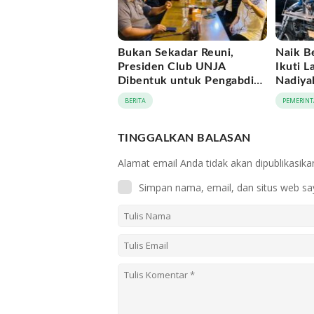
Bukan Sekadar Reuni,
Naik B
Presiden Club UNJA
Ikuti L
Dibentuk untuk Pengabdian
Nadiya
Lintas Generasi
Momen
BERITA
PEMERINT
APEKSI
TINGGALKAN BALASAN
Alamat email Anda tidak akan dipublikasika
Simpan nama, email, dan situs web sa