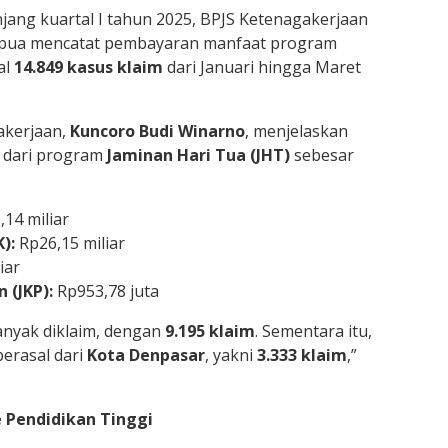
jang kuartal I tahun 2025, BPJS Ketenagakerjaan
Papua mencatat pembayaran manfaat program
al
14.849 kasus klaim
dari Januari hingga Maret
akerjaan,
Kuncoro Budi Winarno
, menjelaskan
 dari program
Jaminan Hari Tua (JHT)
sebesar
14 miliar
):
Rp26,15 miliar
iar
 (JKP):
Rp953,78 juta
anyak diklaim, dengan
9.195 klaim
. Sementara itu,
berasal dari
Kota Denpasar
, yakni
3.333 klaim
,”
e Pendidikan Tinggi