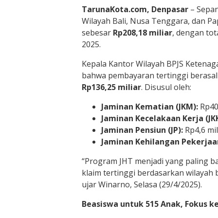
TarunaKota.com, Denpasar
– Sepan
Wilayah Bali, Nusa Tenggara, dan 
sebesar
Rp208,18 miliar
, dengan tot
2025.
Kepala Kantor Wilayah BPJS Ketenag
bahwa pembayaran tertinggi berasal
Rp136,25 miliar
. Disusul oleh:
Jaminan Kematian (JKM):
Rp40,
Jaminan Kecelakaan Kerja (JKK
Jaminan Pensiun (JP):
Rp4,6 mil
Jaminan Kehilangan Pekerjaan
“Program JHT menjadi yang paling b
klaim tertinggi berdasarkan wilayah 
ujar Winarno, Selasa (29/4/2025).
Beasiswa untuk 515 Anak, Fokus k