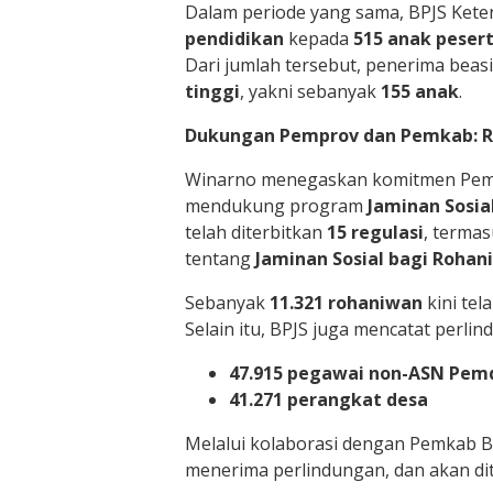
Dalam periode yang sama, BPJS Ket
pendidikan
kepada
515 anak pesert
Dari jumlah tersebut, penerima beas
tinggi
, yakni sebanyak
155 anak
.
Dukungan Pemprov dan Pemkab: Re
Winarno menegaskan komitmen Pemer
mendukung program
Jaminan Sosia
telah diterbitkan
15 regulasi
, terma
tentang
Jaminan Sosial bagi Rohan
Sebanyak
11.321 rohaniwan
kini tel
Selain itu, BPJS juga mencatat perli
47.915 pegawai non-ASN Pem
41.271 perangkat desa
Melalui kolaborasi dengan Pemkab 
menerima perlindungan, dan akan d