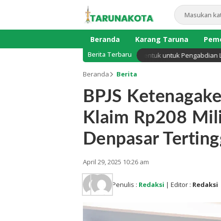
Beranda
Karang Taruna
Peme
Berita Terbaru
 Sekadar Reuni, Presiden Club UNJA Dibentuk untuk Pengabdian Lintas G
Beranda
Berita
BPJS Ketenagaker
Klaim Rp208 Milia
Denpasar Terting
April 29, 2025 10:26 am
Penulis :
Redaksi
| Editor :
Redaksi