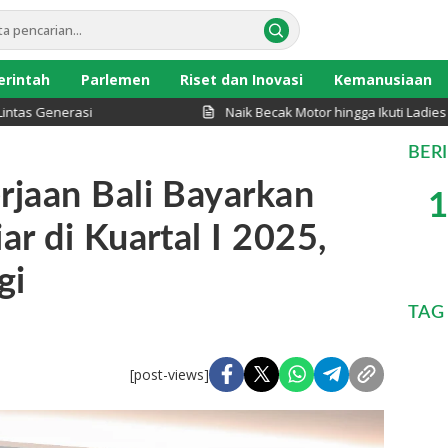
rintah
Parlemen
Riset dan Inovasi
Kemanusiaan
enerasi
Naik Becak Motor hingga Ikuti Ladies Pro
BER
jaan Bali Bayarkan
1
r di Kuartal I 2025,
gi
TAG
[post-views]