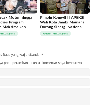
ecak Motor hingga
Pimpin Komwil II APEKSI,
adies Program,
Wali Kota Jambi Maulana
h Maksimalkan
Dorong Sinergi Nasional
tum Rakernas
Antar-Kota
AH KOTA JAMBI
PEMERINTAH KOTA JAMBI
 di Medan
n.
Ruas yang wajib ditandai
*
ya pada peramban ini untuk komentar saya berikutnya.