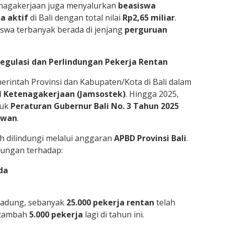
enagakerjaan juga menyalurkan
beasiswa
a aktif
di Bali dengan total nilai
Rp2,65 miliar
.
iswa terbanyak berada di jenjang
perguruan
gulasi dan Perlindungan Pekerja Rentan
intah Provinsi dan Kabupaten/Kota di Bali dalam
l Ketenagakerjaan (Jamsostek)
. Hingga 2025,
suk
Peraturan Gubernur Bali No. 3 Tahun 2025
iwan
.
ah dilindungi melalui anggaran
APBD Provinsi Bali
.
ndungan terhadap:
da
Badung, sebanyak
25.000 pekerja rentan
telah
itambah
5.000 pekerja
lagi di tahun ini.