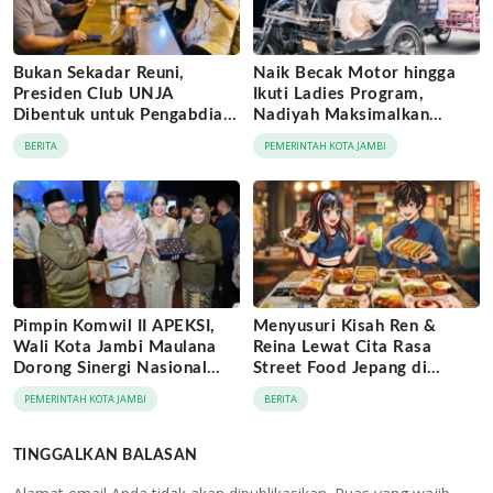
Bukan Sekadar Reuni,
Naik Becak Motor hingga
Presiden Club UNJA
Ikuti Ladies Program,
Dibentuk untuk Pengabdian
Nadiyah Maksimalkan
Lintas Generasi
Momentum Rakernas
BERITA
PEMERINTAH KOTA JAMBI
APEKSI di Medan
Pimpin Komwil II APEKSI,
Menyusuri Kisah Ren &
Wali Kota Jambi Maulana
Reina Lewat Cita Rasa
Dorong Sinergi Nasional
Street Food Jepang di
Antar-Kota
Jaringan Archipelago Hotels
PEMERINTAH KOTA JAMBI
BERITA
TINGGALKAN BALASAN