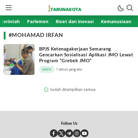
TarunaKota.com
Aktual Terpercaya
merintah
Parlemen
Riset dan Inovasi
Kemanusiaan
#MOHAMAD IRFAN
BPJS Ketenagakerjaan Semarang
Gencarkan Sosialisasi Aplikasi JMO Lewat
Program “Grebek JMO”
1 tahun yang lalu
BERITA
Sudah ditampilkan semua
Follow Us