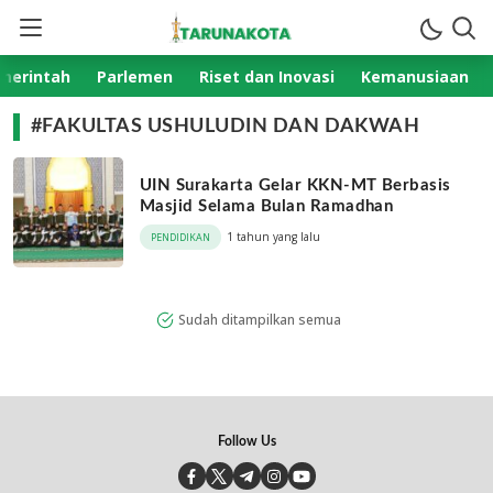
TarunaKota.com
Aktual Terpercaya
merintah
Parlemen
Riset dan Inovasi
Kemanusiaan
#FAKULTAS USHULUDIN DAN DAKWAH
UIN Surakarta Gelar KKN-MT Berbasis
Masjid Selama Bulan Ramadhan
1 tahun yang lalu
PENDIDIKAN
Sudah ditampilkan semua
Follow Us