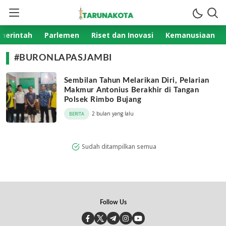
TarunaKota.com
Aktual Terpercaya
merintah
Parlemen
Riset dan Inovasi
Kemanusiaan
#BURONLAPASJAMBI
Sembilan Tahun Melarikan Diri, Pelarian
Makmur Antonius Berakhir di Tangan
Polsek Rimbo Bujang
2 bulan yang lalu
BERITA
Sudah ditampilkan semua
Follow Us