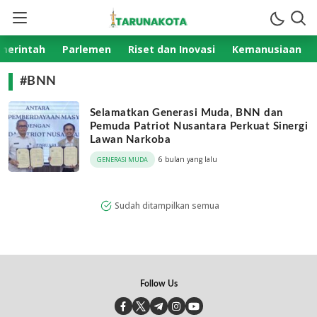
TarunaKota.com
Aktual Terpercaya
merintah
Parlemen
Riset dan Inovasi
Kemanusiaan
#BNN
Selamatkan Generasi Muda, BNN dan
Pemuda Patriot Nusantara Perkuat Sinergi
Lawan Narkoba
6 bulan yang lalu
GENERASI MUDA
Sudah ditampilkan semua
Follow Us